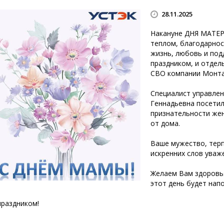
28.11.2025
Накануне ДНЯ МАТЕР
теплом, благодарнос
жизнь, любовь и по
праздником, и отде
СВО компании Монта
Специалист управле
Геннадьевна посетил
признательности жен
от дома.
Ваше мужество, терп
искренних слов уваж
Желаем Вам здоровья
этот день будет нап
праздником!